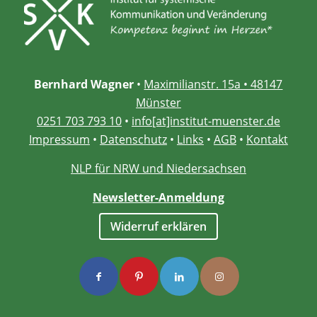
Bernhard Wagner
•
Maximilianstr. 15a • 48147
Münster
0251 703 793 10
•
info[at]institut-muenster.de
Impressum
•
Datenschutz
•
Links
•
AGB
•
Kontakt
NLP für NRW und Niedersachsen
Newsletter-Anmeldung
Widerruf erklären