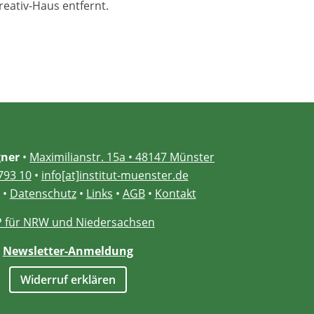
eativ-Haus entfernt.
ner
•
Maximilianstr. 15a • 48147 Münster
793 10
•
info[at]institut-muenster.de
•
Datenschutz
•
Links
•
AGB
•
Kontakt
 für NRW und Niedersachsen
Newsletter-Anmeldung
Widerruf erklären