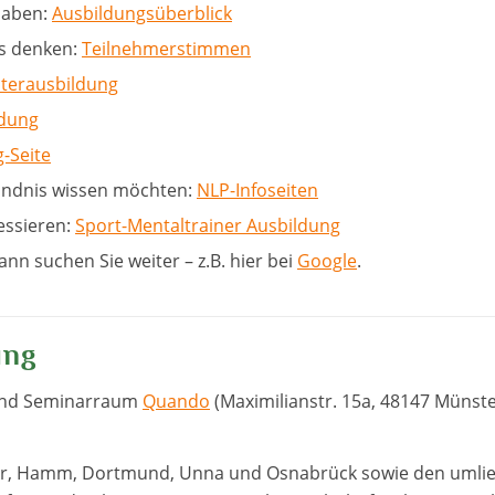
haben:
Ausbildungsüberblick
s denken:
Teilnehmerstimmen
terausbildung
ldung
-Seite
ändnis wissen möchten:
NLP-Infoseiten
essieren:
Sport-Mentaltrainer Ausbildung
n suchen Sie weiter – z.B. hier bei
Google
.
ung
gend Seminarraum
Quando
(Maximilianstr. 15a, 48147 Münst
ter, Hamm, Dortmund, Unna und Osnabrück sowie den umlie