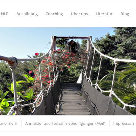
NLP
Ausbildung
Coaching
Über uns
Literatur
Blog
 und mehr
Anmelde- und Teilnahmebedingungen (AGB)
Impressum