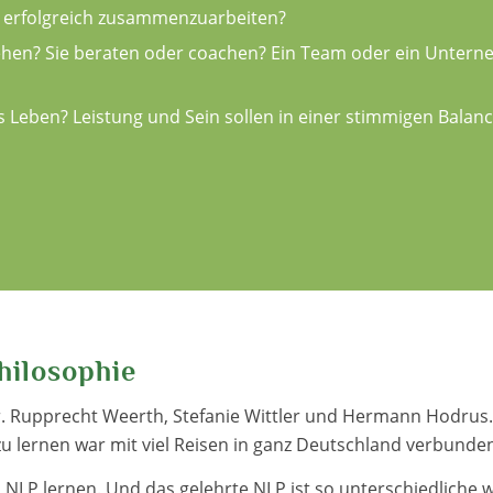
nd erfolgreich zusammenzuarbeiten?
ehen? Sie beraten oder coachen? Ein Team oder ein Unter
es Leben? Leistung und Sein sollen in einer stimmigen Bala
hilosophie
r. Rupprecht Weerth, Stefanie Wittler und Hermann Hodrus.
u lernen war mit viel Reisen in ganz Deutschland verbunde
NLP lernen. Und das gelehrte NLP ist so unterschiedliche w