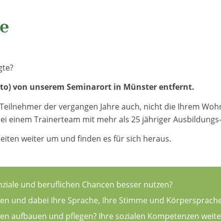
e
gte?
uto) von unserem Seminarort in Münster entfernt.
r Teilnehmer der vergangen Jahre auch, nicht die Ihrem Woh
 bei einem Trainerteam mit mehr als 25 jähriger Ausbildung
iten weiter um und finden es für sich heraus.
enziale und beruflichen Chancen besser nutzen?
gen und dabei Ihre Sprache, Ihre Stimme und Körpersprach
gen aufbauen und pflegen? Ihre sozialen Kompetenzen weite