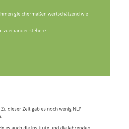
nehmen gleichermaßen wertschätzend wie
nce zueinander stehen?
 Zu dieser Zeit gab es noch wenig NLP
n.
ie es auch die Institute und die lehrenden