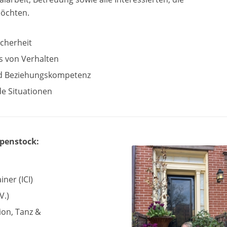
möchten.
cherheit
s von Verhalten
nd Beziehungskompetenz
e Situationen
epenstock:
ner (ICI)
V.)
ion, Tanz &