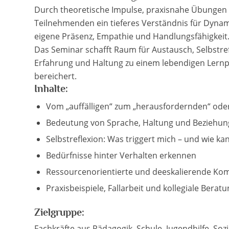
Durch theoretische Impulse, praxisnahe Übungen u
Teilnehmenden ein tieferes Verständnis für Dynam
eigene Präsenz, Empathie und Handlungsfähigkeit
Das Seminar schafft Raum für Austausch, Selbstre
Erfahrung und Haltung zu einem lebendigen Lernpr
bereichert.
Inhalte:
Vom „auffälligen“ zum „herausfordernden“ oder
Bedeutung von Sprache, Haltung und Beziehung
Selbstreflexion: Was triggert mich – und wie kan
Bedürfnisse hinter Verhalten erkennen
Ressourcenorientierte und deeskalierende Ko
Praxisbeispiele, Fallarbeit und kollegiale Berat
Zielgruppe:
Fachkräfte aus Pädagogik, Schule, Jugendhilfe, Sozi