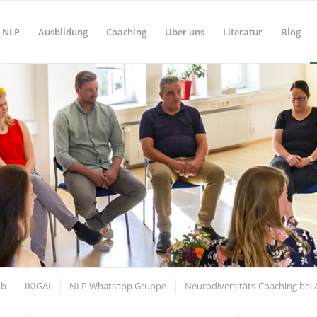
NLP
Ausbildung
Coaching
Über uns
Literatur
Blog
ub
IKIGAI
NLP Whatsapp Gruppe
Neurodiversitäts-Coaching bei