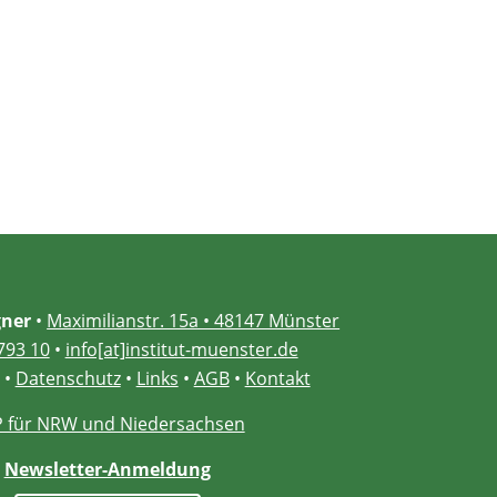
ner
•
Maximilianstr. 15a • 48147 Münster
793 10
•
info[at]institut-muenster.de
•
Datenschutz
•
Links
•
AGB
•
Kontakt
 für NRW und Niedersachsen
Newsletter-Anmeldung