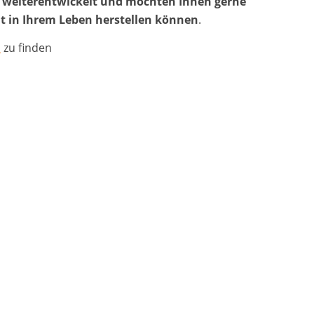
en weiterentwickelt und möchten Ihnen gerne
cht in Ihrem Leben herstellen können
.
l
zu finden