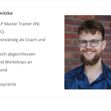
nitzke:
P Master Trainer (IN)
oC)
lbstständig als Coach und
eich abgeschlossen
und Workshops an
 und
Gespräche