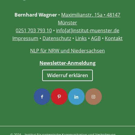
Bernhard Wagner
•
Maximilianstr. 15a • 48147
Münster
0251 703 793 10
•
info[at]institut-muenster.de
Impressum
•
Datenschutz
•
Links
•
AGB
•
Kontakt
NLP für NRW und Niedersachsen
Newsletter-Anmeldung
Widerruf erklären
© 2024 – Institut für systemische Kommunikation und Veränderung –