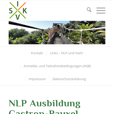
Kontakt
Links – NLP und mehr
Anmelde- und Teilnahmebedingungen (AGB)
Impressum
Datenschutzerklärung
NLP Ausbildung
Castrop-Rauxel