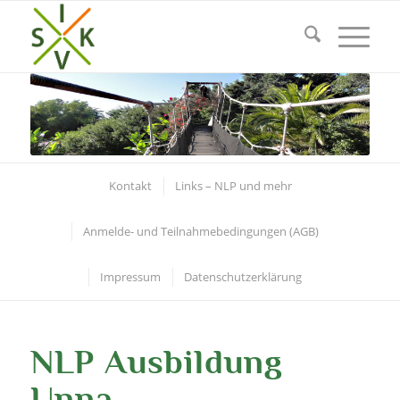
Kontakt
Links – NLP und mehr
Anmelde- und Teilnahmebedingungen (AGB)
Impressum
Datenschutzerklärung
NLP Ausbildung
Unna