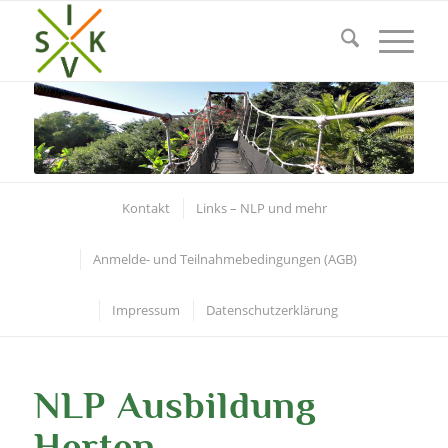
Kontakt
Links – NLP und mehr
Anmelde- und Teilnahmebedingungen (AGB)
Impressum
Datenschutzerklärung
NLP Ausbildung
Herten