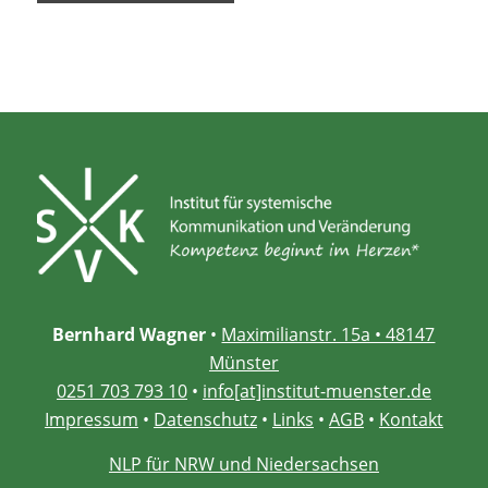
Bernhard Wagner
•
Maximilianstr. 15a • 48147
Münster
0251 703 793 10
•
info[at]institut-muenster.de
Impressum
•
Datenschutz
•
Links
•
AGB
•
Kontakt
NLP für NRW und Niedersachsen