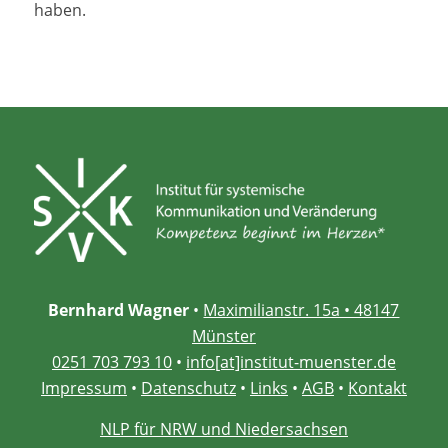
haben.
Bernhard Wagner
•
Maximilianstr. 15a • 48147
Münster
0251 703 793 10
•
info[at]institut-muenster.de
Impressum
•
Datenschutz
•
Links
•
AGB
•
Kontakt
NLP für NRW und Niedersachsen