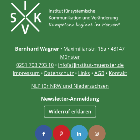
Bernhard Wagner
•
Maximilianstr. 15a • 48147
Münster
0251 703 793 10
•
info[at]institut-muenster.de
Impressum
•
Datenschutz
•
Links
•
AGB
•
Kontakt
NLP für NRW und Niedersachsen
Newsletter-Anmeldung
Widerruf erklären