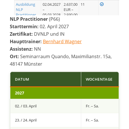
Ausbildung
02.04.2027
2.637,00
11
Je
NLP
–
EUR –
Practitioner
05.03.2028
2.930,00
NLP Practitioner
(P66)
P66
EUR
Starttermin:
02. April 2027
Zertifikat:
DVNLP und IN
Haupttrainer:
Bernhard Wagner
Assistenz:
NN
Ort:
Seminarraum Quando, Maximilianstr. 15a,
48147 Münster
DATUM
WOCHENTAGE
2027
02. / 03. April
Fr. – Sa.
23. / 24. April
Fr. – Sa.