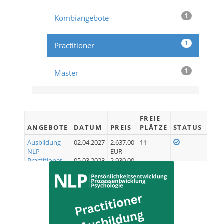
1
Kombiangebote
1
Practitioner
1
Master
FREIE
ANGEBOTE
DATUM
PREIS
PLÄTZE
STATUS
Ausbildung
02.04.2027
2.637,00
11
Je
NLP
–
EUR –
Practitioner
05.03.2028
2.930,00
P66
EUR