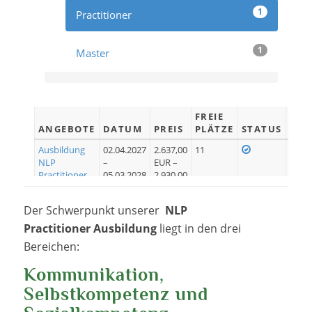
1
Practitioner
1
Master
FREIE
ANGEBOTE
DATUM
PREIS
PLÄTZE
STATUS
Ausbildung
02.04.2027
2.637,00
11
Je
NLP
–
EUR –
Practitioner
05.03.2028
2.930,00
P66
EUR
Der Schwerpunkt unserer
NLP
Practitioner
Ausbildung
liegt in den drei
Bereichen:
Kommunikation,
Selbstkompetenz und