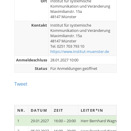
Ort
Institut für systemische
Kommunikation und Veränderung
Maximilianstr. 15a
48147 Münster
Kontakt
Institut für systemische
Kommunikation und Veränderung
Maximilianstr. 15a
48147 Münster
Tel. 0251 703 793 10
https://www.institut-muenster.de
Anmeldeschluss
28.01.2027 10:00
Status
Für Anmeldungen geöffnet
Tweet
NR.
DATUM
ZEIT
LEITER*IN
O
1
29.01.2027
16:00 – 20:00
Herr Bernhard Wagner
Ins
2
05.03.2027
16:00 – 20:00
Herr Bernhard Wagner
Ins